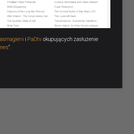
asmagierii
i
PaDtv
okupujących zasłużenie
mes
“.