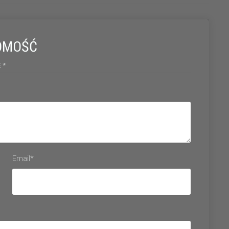
OMOŚĆ
 *
Email*