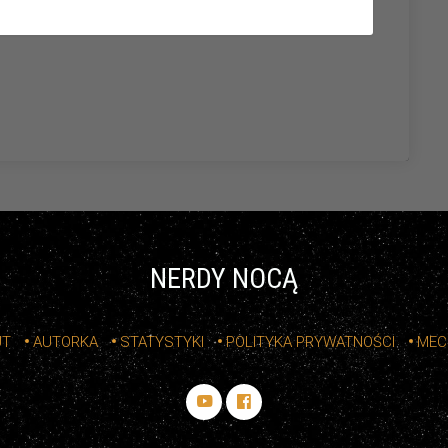
NERDY NOCĄ
UT
AUTORKA
STATYSTYKI
POLITYKA PRYWATNOŚCI
MEC