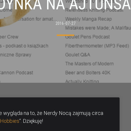
DYNKA NA AJTUNS
2016-07-27
zie wygląda na to, że Nerdy Nocą zajmują circa
Hobbies
“. Dziękuję!