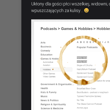
Ukłony dla gości płci wszelkiej, widowni
wpuszczających za kulisy…