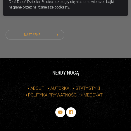
Dziś Dzień Dziecka! Po sieci rozbiegły się niesforne wiersze i bajki
nagrane przez najróżniejsze podkasty.
navigate_next
NASTĘPNE
NERDY NOCĄ
ABOUT
AUTORKA
STATYSTYKI
POLITYKA PRYWATNOŚCI
MECENAT