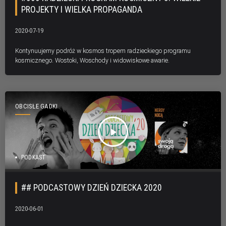
PROJEKTY I WIELKA PROPAGANDA
2020-07-19
Kontynuujemy podróż w kosmos tropem radzieckiego programu
kosmicznego. Wostoki, Woschody i widowiskowe awarie.
OBCISŁE GADKI
play_arrow
PODKAST
## PODCASTOWY DZIEŃ DZIECKA 2020
2020-06-01