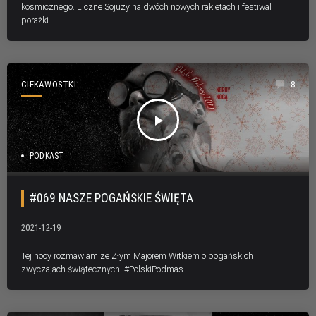
kosmicznego. Liczne Sojuzy na dwóch nowych rakietach i festiwal
porażki.
CIEKAWOSTKI
8
play_arrow
PODKAST
#069 NASZE POGAŃSKIE ŚWIĘTA
2021-12-19
Tej nocy rozmawiam ze Złym Majorem Witkiem o pogańskich
zwyczajach świątecznych. #PolskiPodmas