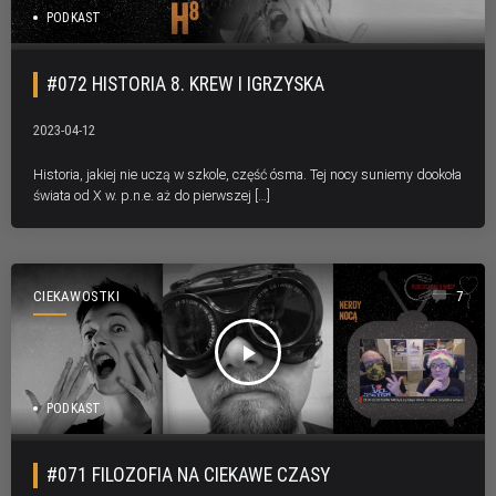
PODKAST
#072 HISTORIA 8. KREW I IGRZYSKA
2023-04-12
Historia, jakiej nie uczą w szkole, część ósma. Tej nocy suniemy dookoła
świata od X w. p.n.e. aż do pierwszej […]
CIEKAWOSTKI
7
play_arrow
PODKAST
#071 FILOZOFIA NA CIEKAWE CZASY