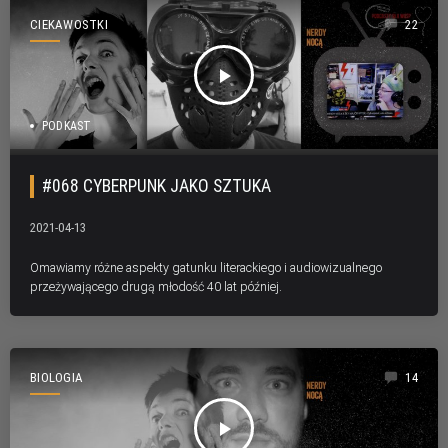
CIEKAWOSTKI
22
play_arrow
PODKAST
#068 CYBERPUNK JAKO SZTUKA
2021-04-13
Omawiamy różne aspekty gatunku literackiego i audiowizualnego
przeżywającego drugą młodość 40 lat później.
BIOLOGIA
14
play_arrow