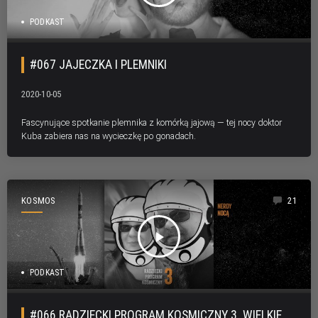
PODKAST
#067 JAJECZKA I PLEMNIKI
2020-10-05
Fascynujące spotkanie plemnika z komórką jajową — tej nocy doktor
Kuba zabiera nas na wycieczkę po gonadach.
KOSMOS
21
play_arrow
PODKAST
#066 RADZIECKI PROGRAM KOSMICZNY 3. WIELKIE