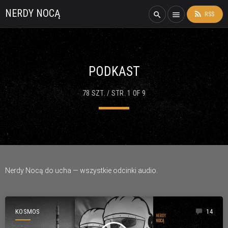
NERDY NOCĄ
rss_feed
search
menu
RSS
PODKAST
78 SZT. / STR. 1 OF 9
Nerdy Nocą do ucha — wszystkie odcinki audio.
KOSMOS
14