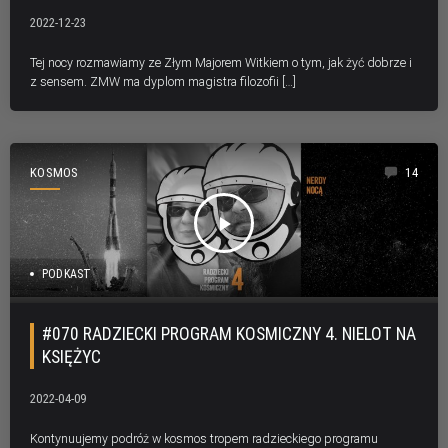
2022-12-23
Tej nocy rozmawiamy ze Złym Majorem Witkiem o tym, jak żyć dobrze i
z sensem. ZMW ma dyplom magistra filozofii […]
KOSMOS
14
play_arrow
PODKAST
#070 RADZIECKI PROGRAM KOSMICZNY 4. NIELOT NA
KSIĘŻYC
2022-04-09
Kontynuujemy podróż w kosmos tropem radzieckiego programu