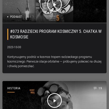
play_arrow
PODKAST
#073 RADZIECKI PROGRAM KOSMICZNY 5. CHATKA W
KOSMOSIE
2023-10-30
Kontynuujemy podróż w kosmos tropem radzieckiego programu
kosmicznego. Pierwsze stacje orbitalne — próbujemy polecieć na dłużej
i chwilę pomieszkać.
HISTORIA
19
play_arrow