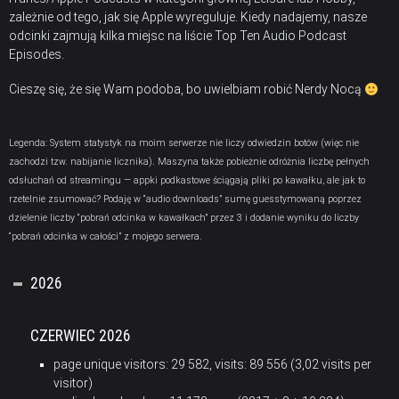
zależnie od tego, jak się Apple wyreguluje. Kiedy nadajemy, nasze
odcinki zajmują kilka miejsc na liście Top Ten Audio Podcast
Episodes.
Cieszę się, że się Wam podoba, bo uwielbiam robić Nerdy Nocą
Legenda: System statystyk na moim serwerze nie liczy odwiedzin botów (więc nie
zachodzi tzw. nabijanie licznika). Maszyna także pobieżnie odróżnia liczbę pełnych
odsłuchań od streamingu — appki podkastowe ściągają pliki po kawałku, ale jak to
rzetelnie zsumować? Podaję w “audio downloads” sumę guesstymowaną poprzez
dzielenie liczby “pobrań odcinka w kawałkach” przez 3 i dodanie wyniku do liczby
“pobrań odcinka w całości” z mojego serwera.
2026
CZERWIEC 2026
page unique visitors: 29 582, visits: 89 556 (3,02 visits per
visitor)