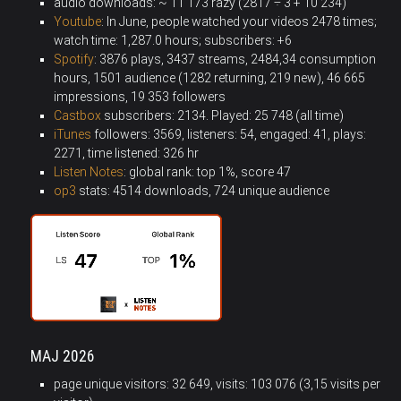
audio downloads: ~ 11 173 razy (2817 ÷ 3 + 10 234)
Youtube
: In June, people watched your videos 2478 times;
watch time: 1,287.0 hours; subscribers: +6
Spotify
: 3876 plays, 3437 streams, 2484,34 consumption
hours, 1501 audience (1282 returning, 219 new), 46 665
impressions, 19 353 followers
Castbox
subscribers: 2134
.
Played: 25 748 (all time)
iTunes
followers: 3569, listeners: 54, engaged: 41, plays:
2271, time listened:
326
hr
Listen Notes
: global rank: top 1%, score 47
op3
stats: 4514 downloads, 724 unique audience
MAJ 2026
page unique visitors: 32 649, visits: 103 076 (3,15 visits per