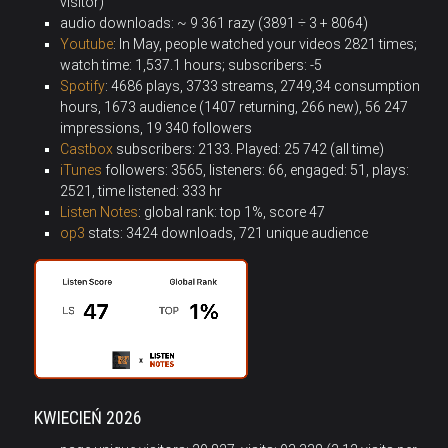
visitor)
audio downloads: ~ 9 361 razy (3891 ÷ 3 + 8064)
Youtube
: In May, people watched your videos 2821 times;
watch time: 1,537.1 hours; subscribers: -5
Spotify
: 4686 plays, 3733 streams, 2749,34 consumption
hours, 1673 audience (1407 returning, 266 new), 56 247
impressions, 19 340 followers
Castbox
subscribers: 2133
.
Played: 25 742 (all time)
iTunes
followers: 3565, listeners: 66, engaged: 51, plays:
2521, time listened:
333
hr
Listen Notes
: global rank: top 1%, score 47
op3
stats: 3424 downloads, 721 unique audience
KWIECIEŃ 2026