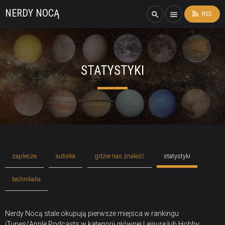
NERDY NOCĄ
rss_feed
search
menu
RSS
STATYSTYKI
zaplecze
autorka
gdzie nas znaleźć
statystyki
technikalia
Nerdy Nocą stale okupują pierwsze miejsca w rankingu
iTunes/Apple Podcasts w kategorii głównej Leisure lub Hobby,