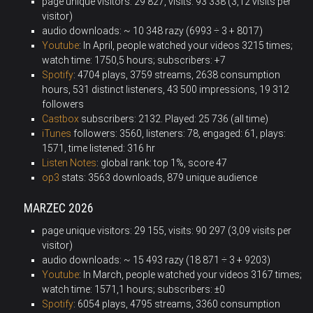
page unique visitors: 29 827, visits: 93 338 (3,12 visits per
visitor)
audio downloads: ~ 10 348 razy (6993 ÷ 3 + 8017)
Youtube
: In April, people watched your videos 3215 times;
watch time: 1750,5 hours; subscribers: +7
Spotify
: 4704 plays, 3759 streams, 2638 consumption
hours, 531 distinct listeners, 43 500 impressions, 19 312
followers
Castbox
subscribers: 2132
.
Played: 25 736 (all time)
iTunes
followers: 3560, listeners: 78, engaged: 61, plays:
1571, time listened:
316
hr
Listen Notes
: global rank: top 1%, score 47
op3
stats: 3563 downloads, 879 unique audience
MARZEC 2026
page unique visitors: 29 155, visits: 90 297 (3,09 visits per
visitor)
audio downloads: ~ 15 493 razy (18 871 ÷ 3 + 9203)
Youtube
: In March, people watched your videos 3167 times;
watch time: 1571,1 hours; subscribers: ±0
Spotify
: 6054 plays, 4795 streams, 3360 consumption