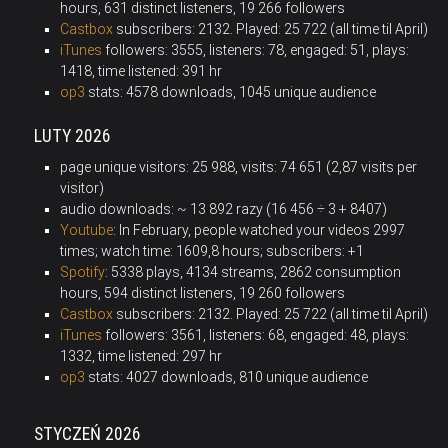
hours, 631 distinct listeners, 19 266 followers
Castbox
subscribers: 2132
.
Played: 25 722 (all time til April)
iTunes
followers: 3555, listeners: 78, engaged: 51, plays:
1418, time listened:
391
hr
op3
stats: 4578 downloads, 1045 unique audience
LUTY 2026
page unique visitors: 25 988, visits: 74 651 (2,87 visits per
visitor)
audio downloads: ~ 13 892 razy (16 456 ÷ 3 + 8407)
Youtube
: In February, people watched your videos 2997
times; watch time: 1609,8 hours; subscribers: +1
Spotify
: 5338 plays, 4134 streams, 2862 consumption
hours, 594 distinct listeners, 19 260 followers
Castbox
subscribers: 2132
.
Played: 25 722 (all time til April)
iTunes
followers: 3561, listeners: 68, engaged: 48, plays:
1332, time listened:
297
hr
op3
stats: 4027 downloads, 810 unique audience
STYCZEŃ 2026