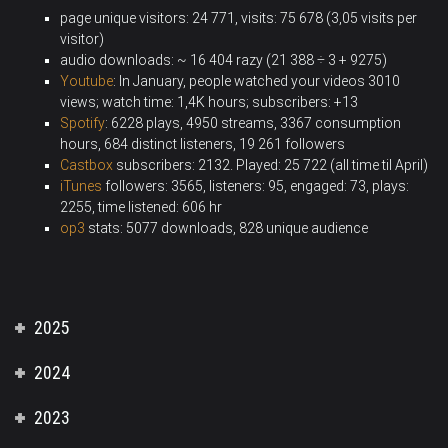
page unique visitors: 24 771, visits: 75 678 (3,05 visits per
visitor)
audio downloads: ~ 16 404 razy (21 388 ÷ 3 + 9275)
Youtube
: In January, people watched your videos 3010
views; watch time: 1,4K hours; subscribers: +13
Spotify
: 6228 plays, 4950 streams, 3367 consumption
hours, 684 distinct listeners, 19 261 followers
Castbox
subscribers: 2132
.
Played: 25 722 (all time til April)
iTunes
followers: 3565, listeners: 95, engaged: 73, plays:
2255, time listened:
606
hr
op3
stats: 5077 downloads, 828 unique audience
2025
2024
2023