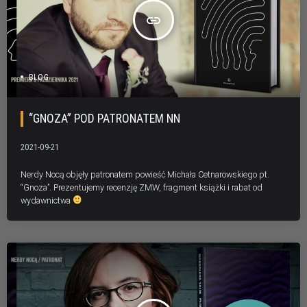
insert_link
BLOG
“GNOZA” POD PATRONATEM NN
2021-09-21
Nerdy Nocą objęły patronatem powieść Michała Cetnarowskiego pt.
“Gnoza”. Prezentujemy recenzję ZMW, fragment książki i rabat od
wydawnictwa