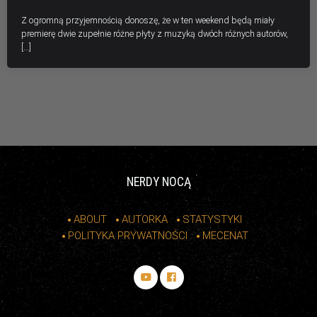
Z ogromną przyjemnością donoszę, że w ten weekend będą miały
premierę dwie zupełnie różne płyty z muzyką dwóch różnych autorów,
[…]
NERDY NOCĄ
ABOUT
AUTORKA
STATYSTYKI
POLITYKA PRYWATNOŚCI
MECENAT