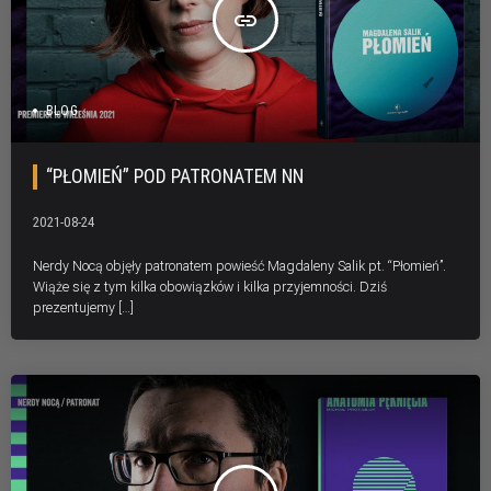
insert_link
BLOG
“PŁOMIEŃ” POD PATRONATEM NN
2021-08-24
Nerdy Nocą objęły patronatem powieść Magdaleny Salik pt. “Płomień”.
Wiąże się z tym kilka obowiązków i kilka przyjemności. Dziś
prezentujemy […]