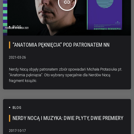
insert_link
BLOG
“ANATOMIA PĘKNIĘCIA” POD PATRONATEM NN
2021-03-26
Nerdy Nocą objęły patronatem zbiór opowiadań Michała Protasiuka pt.
“Anatomia pęknięcia”. Oto wybrany specjalnie dla Nerdów Nocą
fragment książki.
BLOG
NERDY NOCĄ I MUZYKA: DWIE PŁYTY, DWIE PREMIERY
2017-10-17