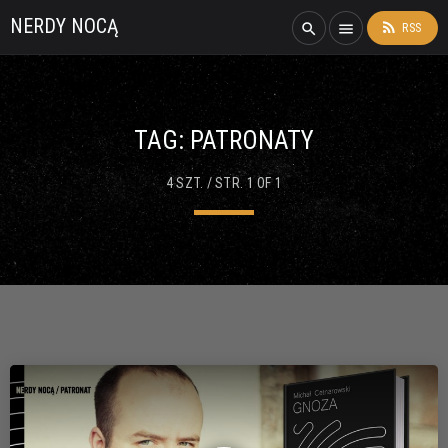
NERDY NOCĄ
rss_feed
search
menu
RSS
TAG:
PATRONATY
4 SZT. / STR. 1 OF 1