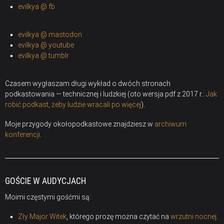
evilkya @ fb
evilkya @ mastodon
evilkya @ youtube
evilkya @ tumblr
Czasem wygłaszam długi wykład o dwóch stronach
podkastowania — technicznej i ludzkiej (oto wersja pdf z 2017 r.:
Jak
robić podkast, żeby ludzie wracali po więcej
).
Moje przygody okołopodkastowe znajdziesz w
archiwum
konferencji
.
GOŚCIE W AUDYCJACH
Moimi częstymi gośćmi są:
Zły Major Witek
, którego prozę można czytać na
wrzutni nocnej
.