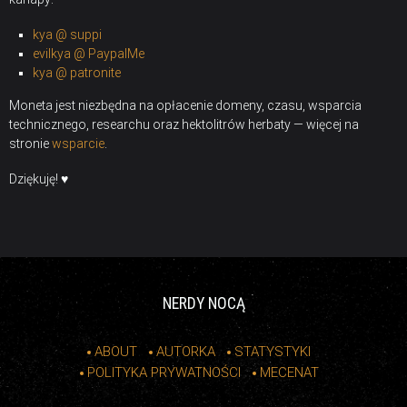
kya @ suppi
evilkya @ PaypalMe
kya @ patronite
Moneta jest niezbędna na opłacenie domeny, czasu, wsparcia
technicznego, researchu oraz hektolitrów herbaty — więcej na
stronie
wsparcie
.
Dziękuję! ♥
NERDY NOCĄ
ABOUT
AUTORKA
STATYSTYKI
POLITYKA PRYWATNOŚCI
MECENAT