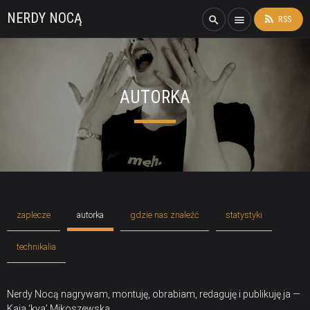
NERDY NOCĄ
rss_feed
search
menu
RSS
AUTORKA
zaplecze
autorka
gdzie nas znaleźć
statystyki
technikalia
Nerdy Nocą nagrywam, montuję, obrabiam, redaguję i publikuję ja —
Kaja ‘kya’ Mikoszewska.