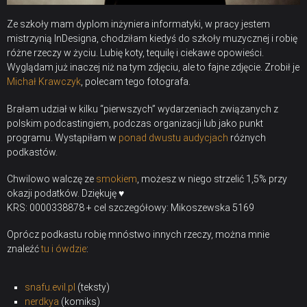
Ze szkoły mam dyplom inżyniera informatyki, w pracy jestem
mistrzynią InDesigna, chodziłam kiedyś do szkoły muzycznej i robię
różne rzeczy w życiu. Lubię koty, tequilę i ciekawe opowieści.
Wyglądam już inaczej niż na tym zdjęciu, ale to fajne zdjęcie. Zrobił je
Michał Krawczyk
, polecam tego fotografa.
Brałam udział w kilku “pierwszych” wydarzeniach związanych z
polskim podcastingiem, podczas organizacji lub jako punkt
programu. Wystąpiłam w
ponad dwustu audycjach
różnych
podkastów.
Chwilowo walczę ze
smokiem
, możesz w niego strzelić 1,5% przy
okazji podatków.
Dziękuję ♥
KRS: 0000338878 + cel szczegółowy: Mikoszewska 5169
Oprócz podkastu robię mnóstwo innych rzeczy, można mnie
znaleźć
tu i ówdzie
:
snafu.evil.pl
(teksty)
nerdkya
(komiks)