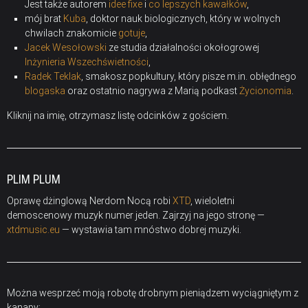
Jest także autorem
idee fixe
i
co lepszych kawałków
,
mój brat
Kuba
, doktor nauk biologicznych, który w wolnych
chwilach znakomicie
gotuje
,
Jacek Wesołowski
ze studia działalności okołogrowej
Inżynieria Wszechświetności
,
Radek Teklak
, smakosz popkultury, który pisze m.in. obłędnego
blogaska
oraz ostatnio nagrywa z Marią podkast
Życionomia
.
Kliknij na imię, otrzymasz listę odcinków z gościem.
PLIM PLUM
Oprawę dżinglową Nerdom Nocą robi
XTD
, wieloletni
demoscenowy muzyk numer jeden. Zajrzyj na jego stronę —
xtdmusic.eu
— wystawia tam mnóstwo dobrej muzyki.
Można wesprzeć moją robotę drobnym pieniądzem wyciągniętym z
kanapy: