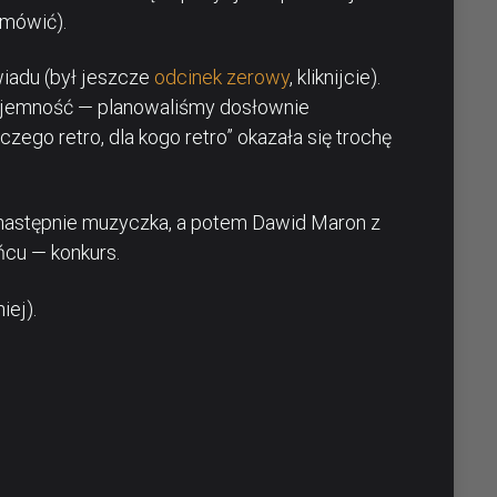
 mówić).
iadu (był jeszcze
odcinek zerowy
, kliknijcie).
jemność — planowaliśmy dosłownie
czego retro, dla kogo retro” okazała się trochę
 następnie muzyczka, a potem Dawid Maron z
ńcu — konkurs.
iej).