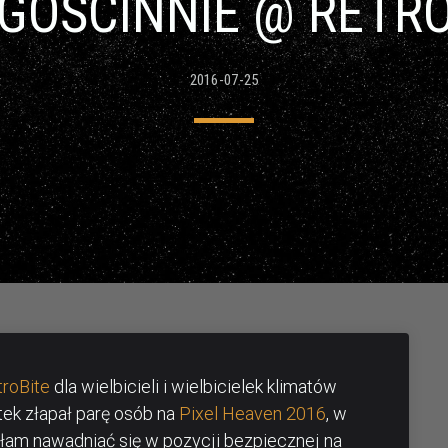
 GOŚCINNIE @ RETRO
2016-07-25
troBite
dla wielbicieli i wielbicielek klimatów
ek złapał parę osób na
Pixel Heaven 2016
, w
ałam nawadniać się w pozycji bezpiecznej na