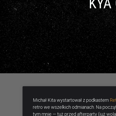
KYA
Michał Kita wystartował z podkastem
Re
retro we wszelkich odmianach. Na począt
tym mnie — tuż przed afterparty (już wol