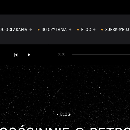
DO OGLĄDANIA
DO CZYTANIA
BLOG
SUBSKRYBUJ
skip_previous
skip_next
00:00
BLOG