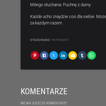
Miłego słuchania. Puchnę z dumy.
Każde ucho znajdzie coś dla siebie. Moż
za każdym razem.
OTAGOWANO:
PATRONATY
.
email
KOMENTARZE
NIE MA JESZCZE KOMENTARZY.