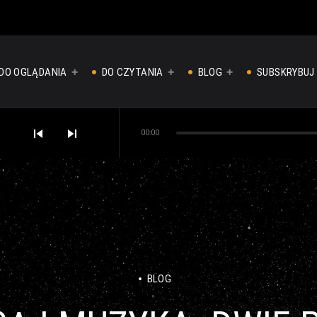
DO OGLĄDANIA
DO CZYTANIA
BLOG
SUBSKRYBUJ
skip_previous
skip_next
00:00
BLOG