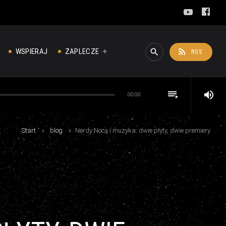
rss_feed
WSPIERAJ
ZAPLECZE
search
RSS
playlist_play
volume_up
00:00
Start
blog
Nerdy Nocą i muzyka: dwie płyty, dwie premiery
keyboard_arrow_right
keyboard_arrow_right