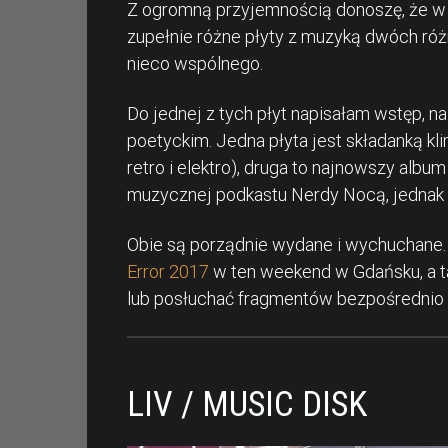
Z ogromną przyjemnością donoszę, że w
zupełnie różne płyty z muzyką dwóch ró
nieco wspólnego.
Do jednej z tych płyt napisałam wstęp, 
poetyckim. Jedna płyta jest składanką kl
retro i elektro), druga to najnowszy albu
muzycznej podkastu Nerdy Nocą, jednak m
Obie są porządnie wydane i wychuchane
Error 2017
w ten weekend w Gdańsku, a ta
lub posłuchać fragmentów bezpośrednio na
LIV / MUSIC DISK