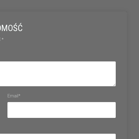
OMOŚĆ
 *
Email*