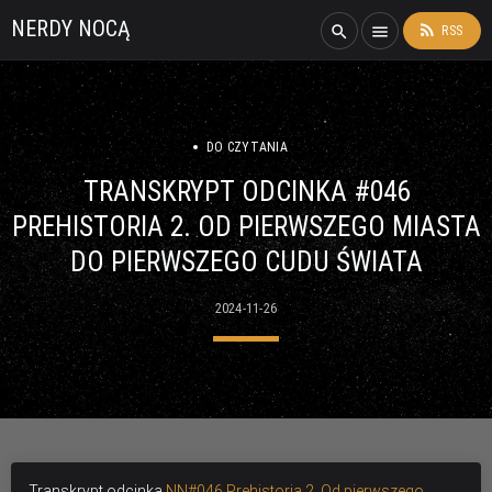
NERDY NOCĄ
rss_feed
search
menu
RSS
DO CZYTANIA
TRANSKRYPT ODCINKA #046
PREHISTORIA 2. OD PIERWSZEGO MIASTA
DO PIERWSZEGO CUDU ŚWIATA
2024-11-26
Transkrypt odcinka
NN#046 Prehistoria 2. Od pierwszego