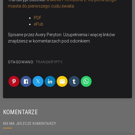
miasta do pierwszego cudu świata
:
PDF
ePub
Spisane przez Avery Peryton. Uzupełnienia i więcej linków
znajdziesz w komentarzach pod odcinkiem.
OTAGOWANO:
TRANSKRYPTY
.
email
KOMENTARZE
NIE MA JESZCZE KOMENTARZY.