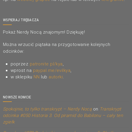
WSPIERAJ TRĘBACZA
Pokaż Nerdy Nocą znajomym! Dziękuję!
Można wrzucić piątaka na przygotowanie kolejnych
odcinków:
poprzez
patronite.pl/kya
,
wprost na
paypal.me/evilkya
,
w sklepiku
NN
lub
autorki
.
NOWSZE KOMCIE
Spokojnie, to tylko transkrypt – Nerdy Nocą
on
Transkrypt
odcinka #050 Historia 3. Od piramid do Babilonu – cały ten
zgiełk