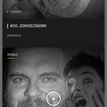
PODKAST
#052 JEDNOSEZONÓWKI
2018-06-25
SERIALE
play_arrow