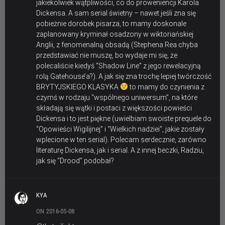
jakiekolwiek wątpliwości, co do proweniencji Karola
Dickensa. A sam serial świetny – nawet jeśli zna się
pobieżnie dorobek pisarza, to mamy doskonale
zaplanowany kryminał osadzony w wiktoriańskiej
Anglii, z fenomenalną obsadą (Stephena Rea chyba
przedstawiać nie muszę, bo wydaje mi się, że
polecaliście kiedyś “Shadow Line” z jego rewelacyjną
rolą Gatehouse’a?). A jak się zna trochę lepiej twórczość
BRYTYJSKIEGO KLASYKA
to mamy do czynienia z
czymś w rodzaju “wspólnego uniwersum”, na które
składają się wątki i postaci z większości powieści
Dickensa i to jest piękne (uwielbiam swoiste prequele do
“Opowieści Wigilijnej” i “Wielkich nadziei”, jakie zostały
wplecione w ten serial). Polecam serdecznie, zarówno
literaturę Dickensa, jak i serial. A z innej beczki, Radziu,
jak się “Drood” podobał?
KYA
ON 2016-05-08