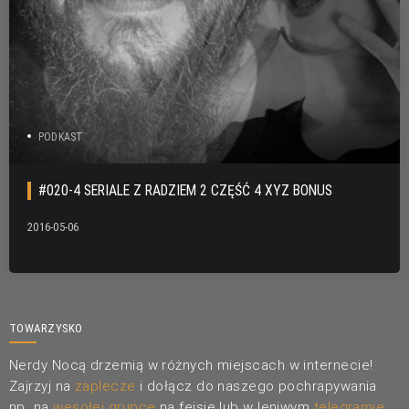
PODKAST
#020-4 SERIALE Z RADZIEM 2 CZĘŚĆ 4 XYZ BONUS
2016-05-06
TOWARZYSKO
Nerdy Nocą drzemią w różnych miejscach w internecie!
Zajrzyj na
zaplecze
i dołącz do naszego pochrapywania
np. na
wesołej grupce
na fejsie lub w leniwym
telegramie
.