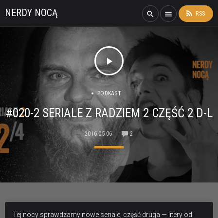
NERDY NOCĄ
rss_feed
search
menu
RSS
play_arrow
PODKAST
#020-2 SERIALE Z RADZIEM 2 CZĘŚĆ 2 D-L
2016-05-06
2
Tej nocy sprawdzamy nowe seriale, część druga — litery od