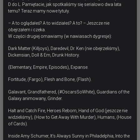
D do L. Pamiętacie, jak spotkaliśmy się serialowo dwa lata
temu? Teraz mamy nowe tytuły.
– A to oglądałeś? A to widziałeś? A to? – Jeszcze nie
obejrzałem i czeka.
W części drugiej omawiamy (w nawiasach dygresje):
Dark Matter (Killjoys), Daredevil, Dr. Ken (nie obejrzeliśmy),
Dickensian, Doll & Em, Drunk History.
(Elementary, Empire, Episodes), Expanse.
Fortitude, (Fargo), Flesh and Bone, (Flash).
Galavant, Grandfathered, (#OscarsSoWhite), Guardians of the
Galaxy animowany, Grinder.
Halt and Catch Fire, Heroes Reborn, Hand of God (jeszcze nie
widzieliśmy), (How to Get Away With Murder), Humans, (House
of Cards).
Inside Amy Schumer, It’s Always Sunny in Philadelphia, Into the