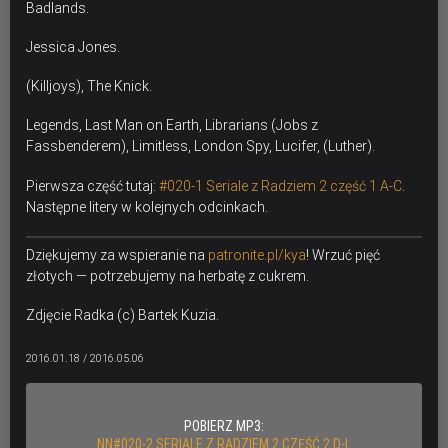
Badlands.
Jessica Jones.
(Killjoys), The Knick.
Legends, Last Man on Earth, Librarians (Jobs z
Fassbenderem), Limitless, London Spy, Lucifer, (Luther).
Pierwsza część tutaj:
#020-1 Seriale z Radziem 2 część 1 A-C
.
Następne litery w kolejnych odcinkach.
Dziękujemy za wspieranie na
patronite.pl/kya
! Wrzuć pięć
złotych — potrzebujemy na herbatę z cukrem.
Zdjęcie Radka (c) Bartek Kuzia.
2016.01.18 / 2016.05.06
POBIERZ MP3:
NN#020-2 SERIALE Z RADZIEM 2 CZĘŚĆ 2 D-L