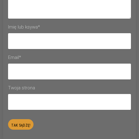
Imię lub ksywa*
Email*
Twoja strona