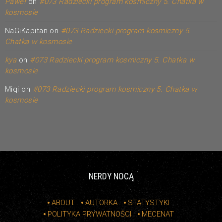
Paweł
on
#073 Radziecki program kosmiczny 5. Chatka w
kosmosie
NaGiKapitan
on
#073 Radziecki program kosmiczny 5.
Chatka w kosmosie
kya
on
#073 Radziecki program kosmiczny 5. Chatka w
kosmosie
Miqi
on
#073 Radziecki program kosmiczny 5. Chatka w
kosmosie
NERDY NOCĄ
ABOUT
AUTORKA
STATYSTYKI
POLITYKA PRYWATNOŚCI
MECENAT