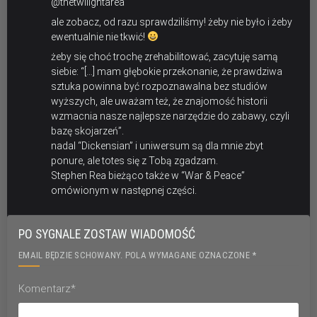
@thetwilightarea
ale zobacz, od razu sprawdziliśmy! żeby nie było i żeby
ewentualnie nie tkwić!
żeby się choć trochę zrehabilitować, zacytuję samą
siebie: “[…] mam głębokie przekonanie, że prawdziwa
sztuka powinna być rozpoznawalna bez studiów
wyższych, ale uważam też, że znajomość historii
wzmacnia nasze najlepsze narzędzie do zabawy, czyli
bazę skojarzeń”.
nadal “Dickensian” i uniwersum są dla mnie zbyt
ponure, ale totes się z Tobą zgadzam.
Stephen Rea bieżąco także w “War & Peace”
omówionym w następnej części.
PO SYGNALE ZOSTAW WIADOMOŚĆ
EMAIL BĘDZIE SCHOWANY. POLA WYMAGANE OZNACZONE *
Komentarz*