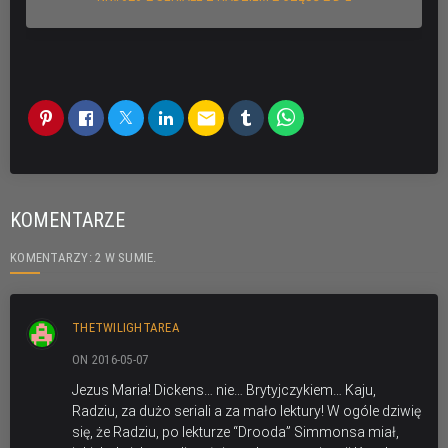
email
KOMENTARZE
KOMENTARZY: 2 W SUMIE.
THETWILIGHTAREA
ON 2016-05-07
Jezus Maria! Dickens… nie… Brytyjczykiem… Kaju,
Radziu, za dużo seriali a za mało lektury! W ogóle dziwię
się, że Radziu, po lekturze “Drooda” Simmonsa miał,