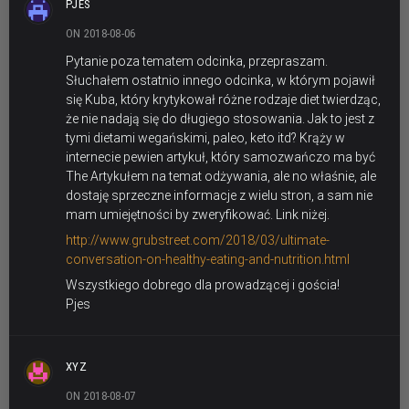
PJES
ON 2018-08-06
Pytanie poza tematem odcinka, przepraszam.
Słuchałem ostatnio innego odcinka, w którym pojawił
się Kuba, który krytykował różne rodzaje diet twierdząc,
że nie nadają się do długiego stosowania. Jak to jest z
tymi dietami wegańskimi, paleo, keto itd? Krąży w
internecie pewien artykuł, który samozwańczo ma być
The Artykułem na temat odżywania, ale no właśnie, ale
dostaję sprzeczne informacje z wielu stron, a sam nie
mam umiejętności by zweryfikować. Link niżej.
http://www.grubstreet.com/2018/03/ultimate-
conversation-on-healthy-eating-and-nutrition.html
Wszystkiego dobrego dla prowadzącej i gościa!
Pjes
XYZ
ON 2018-08-07