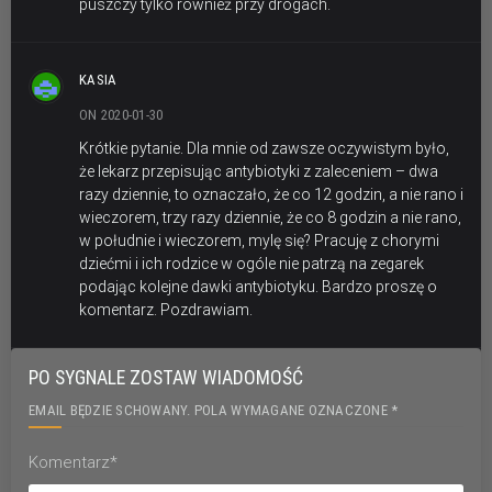
puszczy tylko również przy drogach.
KASIA
ON 2020-01-30
Krótkie pytanie. Dla mnie od zawsze oczywistym było,
że lekarz przepisując antybiotyki z zaleceniem – dwa
razy dziennie, to oznaczało, że co 12 godzin, a nie rano i
wieczorem, trzy razy dziennie, że co 8 godzin a nie rano,
w południe i wieczorem, mylę się? Pracuję z chorymi
dziećmi i ich rodzice w ogóle nie patrzą na zegarek
podając kolejne dawki antybiotyku. Bardzo proszę o
komentarz. Pozdrawiam.
PO SYGNALE ZOSTAW WIADOMOŚĆ
EMAIL BĘDZIE SCHOWANY. POLA WYMAGANE OZNACZONE *
Komentarz*