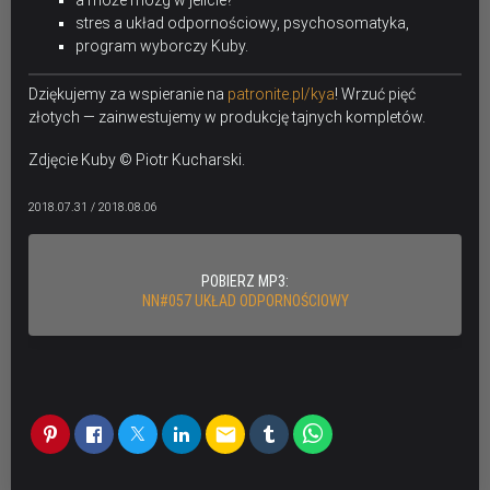
stres a układ odpornościowy, psychosomatyka,
program wyborczy Kuby.
Dziękujemy za wspieranie na
patronite.pl/kya
! Wrzuć pięć
złotych — zainwestujemy w produkcję tajnych kompletów.
Zdjęcie Kuby © Piotr Kucharski.
2018.07.31 / 2018.08.06
POBIERZ MP3:
NN#057 UKŁAD ODPORNOŚCIOWY
email