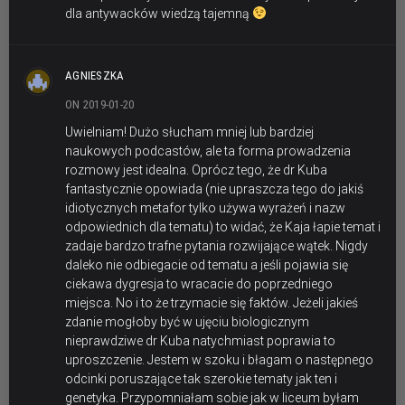
dla antywacków wiedzą tajemną
AGNIESZKA
ON 2019-01-20
Uwielniam! Dużo słucham mniej lub bardziej
naukowych podcastów, ale ta forma prowadzenia
rozmowy jest idealna. Oprócz tego, że dr Kuba
fantastycznie opowiada (nie upraszcza tego do jakiś
idiotycznych metafor tylko używa wyrażeń i nazw
odpowiednich dla tematu) to widać, że Kaja łapie temat i
zadaje bardzo trafne pytania rozwijające wątek. Nigdy
daleko nie odbiegacie od tematu a jeśli pojawia się
ciekawa dygresja to wracacie do poprzedniego
miejsca. No i to że trzymacie się faktów. Jeżeli jakieś
zdanie mogłoby być w ujęciu biologicznym
nieprawdziwe dr Kuba natychmiast poprawia to
uproszczenie. Jestem w szoku i błagam o następnego
odcinki poruszające tak szerokie tematy jak ten i
genetyka. Przypomniałam sobie jak w liceum byłam