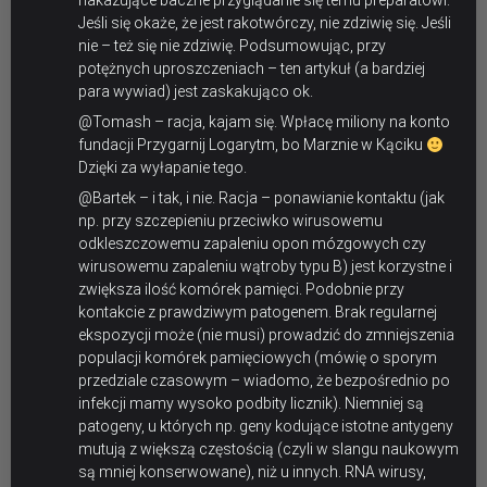
nakazujące baczne przyglądanie się temu preparatowi.
Jeśli się okaże, że jest rakotwórczy, nie zdziwię się. Jeśli
nie – też się nie zdziwię. Podsumowując, przy
potężnych uproszczeniach – ten artykuł (a bardziej
para wywiad) jest zaskakująco ok.
@Tomash – racja, kajam się. Wpłacę miliony na konto
fundacji Przygarnij Logarytm, bo Marznie w Kąciku
Dzięki za wyłapanie tego.
@Bartek – i tak, i nie. Racja – ponawianie kontaktu (jak
np. przy szczepieniu przeciwko wirusowemu
odkleszczowemu zapaleniu opon mózgowych czy
wirusowemu zapaleniu wątroby typu B) jest korzystne i
zwiększa ilość komórek pamięci. Podobnie przy
kontakcie z prawdziwym patogenem. Brak regularnej
ekspozycji może (nie musi) prowadzić do zmniejszenia
populacji komórek pamięciowych (mówię o sporym
przedziale czasowym – wiadomo, że bezpośrednio po
infekcji mamy wysoko podbity licznik). Niemniej są
patogeny, u których np. geny kodujące istotne antygeny
mutują z większą częstością (czyli w slangu naukowym
są mniej konserwowane), niż u innych. RNA wirusy,