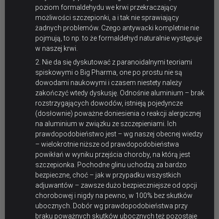
poziom formaldehydu we krwi przekraczający
możliwości szczepionki, a i tak nie sprawiający
żadnych problemów. Czego antywacki kompletnie nie
pojmują, to np. to że formaldehyd naturalnie występuje
w naszej krwi.
2. Nie da się dyskutować z paranoidalnymi teoriami
spiskowymi o Big Pharma, one po prostu nie są
dowodami naukowymi i czasem niestety należy
zakończyć wtedy dyskusję. Odnośnie aluminium – brak
rozstrzygających dowodów, istnieją pojedyncze
(dosłownie) poważne doniesienia o reakcji alergicznej
na aluminium w związku ze szczepieniami. Ich
prawdopodobieństwo jest – wg naszej obecnej wiedzy
– wielokrotnie niższe od prawdopodobieństwa
powikłań w wyniku przejścia choroby, na którą jest
szczepionka. Pochodne glinu uchodzą za bardzo
bezpieczne, choć – jak w przypadku wszystkich
adjuwantów – zawsze dużo bezpieczniejsze od opcji
chorobowej i nigdy na pewno, w 100% bez skutków
ubocznych. Dobór wg prawdopodobieństwa przy
braku poważnych skutków ubocznych też pozostaje