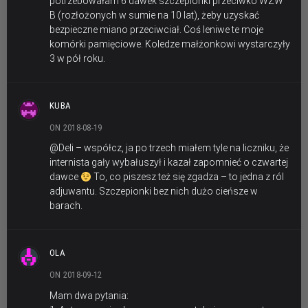
potrzebowałam 6 dawek szczepionki przeciwko WZW
B (rozłożonych w sumie na 10 lat), żeby uzyskać
bezpieczne miano przeciwciał. Coś leniwe te moje
komórki pamięciowe. Koledze małżonkowi wystarczyły
3 w pół roku.
KUBA
ON 2018-08-19
@Deli – współcz, ja po trzech miałem tyle na liczniku, że
internista gały wybałuszył i kazał zapomnieć o czwartej
dawce
To, co piszesz też się zgadza – to jedna z ról
adjuwantu. Szczepionki bez nich dużo cieńsze w
barach.
OLA
ON 2018-09-12
Mam dwa pytania: