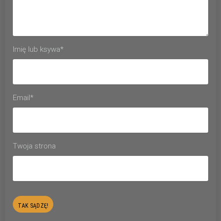
Imię lub ksywa*
Email*
Twoja strona