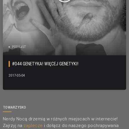
PODKAST
#044 GENETYKA! WIĘCEJ GENETYKI!
2017-05-04
TOWARZYSKO
Nerdy Nocą drzemią w różnych miejscach w internecie!
Zajrzyj na
zaplecze
i dołącz do naszego pochrapywania