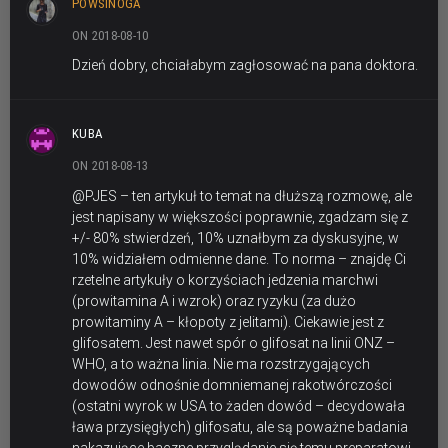
POWSINOGA
ON 2018-08-10
Dzień dobry, chciałabym zagłosować na pana doktora.
KUBA
ON 2018-08-13
@PJES – ten artykuł to temat na dłuższą rozmowę, ale
jest napisany w większości poprawnie, zgadzam się z
+/- 80% stwierdzeń, 10% uznałbym za dyskusyjne, w
10% widziałem odmienne dane. To norma – znajdę Ci
rzetelne artykuły o korzyściach jedzenia marchwi
(prowitamina A i wzrok) oraz ryzyku (za dużo
prowitaminy A – kłopoty z jelitami). Ciekawie jest z
glifosatem. Jest nawet spór o glifosat na linii ONZ –
WHO, a to ważna linia. Nie ma rozstrzygających
dowodów odnośnie domniemanej rakotwórczości
(ostatni wyrok w USA to żaden dowód – decydowała
ława przysięgłych) glifosatu, ale są poważne badania