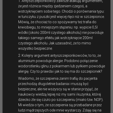
1. Antyszczepionkowcy zawsze atakują argumentem,
że jest różnica między zjedzeniem czegoś, a
wstrzyknięciem sobie tego. Chodzi o porównania typu:
w tuńczyku z puszki jest więcej rtęci niż w szczepionce.
Mówią, że chociaż to co spożywamy też trafia do
krwiobiegu, to mniejszym stężeniu: np. wypicie 0,5l
wódki (około 200ml czystego alkoholu) nie powoduje
takiego samego efektu jak wstrzyknięcie 200ml
czystego alkoholu. Jak uzasadnić, że to mimo
wszystko bezpieczne.
2. Kolejny argument antyszczepionkowców, to to, że
aluminium powoduje alergie. Podobno połączenie
wodorotlenku glinu z pokarmem lub pyłkiem powoduje
alergię. Czy to prawda i jak to się ma do szczepionek?
Wiadomo, że szczepienia zanim trafią do pacjenta
przechodzą długoletnie badania i muszą być
bezpieczne, ale nie wszyscy są w stanie przyjąć, że
naukowcy wiedzą lepiej niż my sami i kuzynka, której
dziecko źle się czuło po szczepieniu (miało tzw. NOP).
Mi wiedza o tym, że szczepienia są przebadane przez
ludzi mądrzejszych ode mnie wystarczy. Zdaję się na