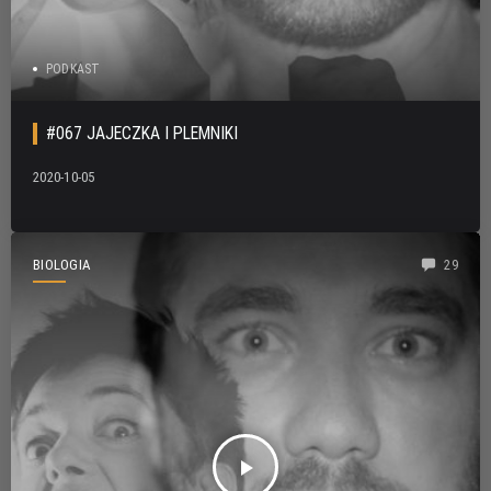
PODKAST
#067 JAJECZKA I PLEMNIKI
2020-10-05
BIOLOGIA
29
play_arrow