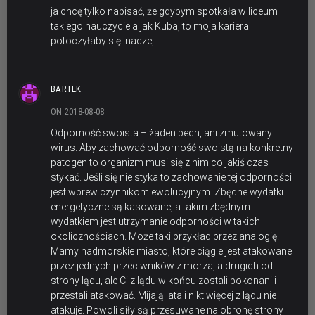
ja chcę tylko napisać, że gdybym spotkała w liceum
takiego nauczyciela jak Kuba, to moja kariera
potoczyłaby się inaczej.
BARTEK
ON 2018-08-08
Odporność swoista – żaden pech, ani zmutowany
wirus. Aby zachować odporność swoistą na konkretny
patogen to organizm musi się z nim co jakiś czas
stykać. Jeśli się nie styka to zachowanie tej odporności
jest wbrew czynnikom ewolucyjnym. Zbędne wydatki
energetyczne są kasowane, a takim zbędnym
wydatkiem jest utrzymanie odporności w takich
okolicznościach. Może taki przykład przez analogię.
Mamy nadmorskie miasto, które ciągle jest atakowane
przez jednych przeciwników z morza, a drugich od
strony lądu, ale Ci z lądu w końcu zostali pokonani i
przestali atakować. Mijają lata i nikt więcej z lądu nie
atakuje. Powoli siły są przesuwane na obronę strony