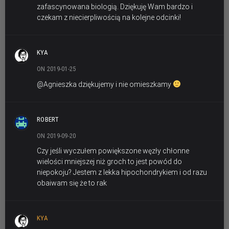
zafascynowana biologią. Dziękuję Wam bardzo i
czekam z niecierpliwością na kolejne odcinki!
KYA
ON 2019-01-25
@Agnieszka dziękujemy i nie omieszkamy
ROBERT
ON 2019-09-20
Czy jeśli wyczułem powiększone węzły chłonne
wielości mniejszej niż groch to jest powód do
niepokoju? Jestem z lekka hipochondrykiem i od razu
obaiwam się że to rak
KYA