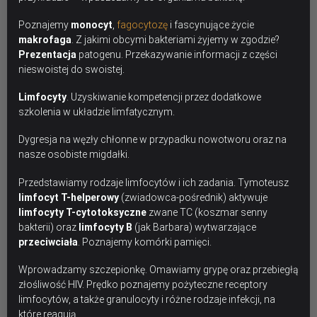
Poznajemy
monocyt
,
fagocytozę
i fascynujące życie
makrofaga
. Z jakimi obcymi bakteriami żyjemy w zgodzie?
Prezentacja
patogenu. Przekazywanie informacji z części
nieswoistej do swoistej.
Limfocyty
. Uzyskiwanie kompetencji przez dodatkowe
szkolenia w układzie limfatycznym.
Dygresja na węzły chłonne w przypadku nowotworu oraz na
nasze osobiste migdałki.
Przedstawiamy rodzaje limfocytów i ich zadania. Tymoteusz
limfocyt T-helperowy
(zwiadowca-pośrednik) aktywuje
limfocyty T-cytotoksyczne
zwane TC (koszmar senny
bakterii) oraz
limfocyty B
(jak Barbara) wytwarzające
przeciwciała
. Poznajemy komórki pamięci.
Wprowadzamy szczepionkę. Omawiamy grypę oraz przebiegłą
złośliwość HIV. Prędko poznajemy pożyteczne receptory
limfocytów, a także granulocyty i różne rodzaje infekcji, na
które reagują.