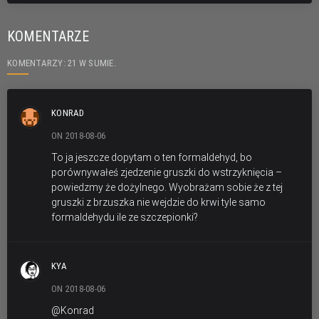
KOMENTARZE
KOMENTARZY: 21 W SUMIE.
KONRAD
ON 2018-08-06
To ja jeszcze dopytam o ten formaldehyd, bo
porównywałeś zjedzenie gruszki do wstrzyknięcia –
powiedzmy że dożylnego. Wyobrażam sobie że z tej
gruszki z brzuszka nie wejdzie do krwi tyle samo
formaldehydu ile ze szczepionki?
KYA
ON 2018-08-06
@Konrad