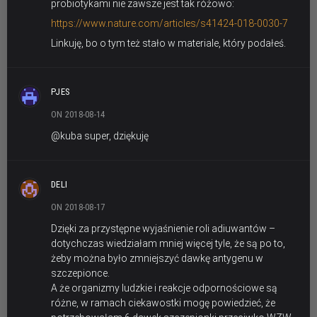
probiotykami nie zawsze jest tak różowo:
https://www.nature.com/articles/s41424-018-0030-7
Linkuję, bo o tym też stało w materiale, który podałeś.
PJES
ON 2018-08-14
@kuba super, dziękuję
DELI
ON 2018-08-17
Dzięki za przystępne wyjaśnienie roli adiuwantów –
dotychczas wiedziałam mniej więcej tyle, że są po to,
żeby można było zmniejszyć dawkę antygenu w
szczepionce.
A że organizmy ludzkie i reakcje odpornościowe są
różne, w ramach ciekawostki mogę powiedzieć, że