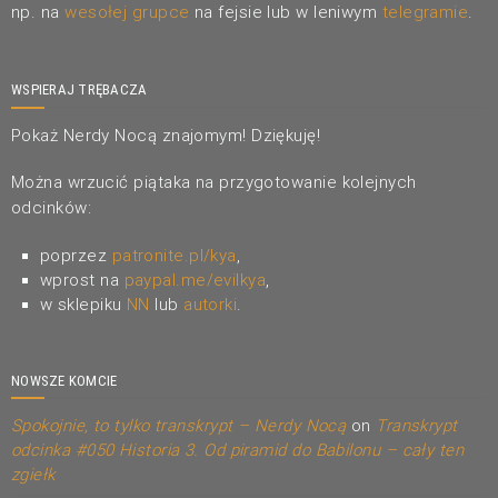
np. na
wesołej grupce
na fejsie lub w leniwym
telegramie
.
WSPIERAJ TRĘBACZA
Pokaż Nerdy Nocą znajomym! Dziękuję!
Można wrzucić piątaka na przygotowanie kolejnych
odcinków:
poprzez
patronite.pl/kya
,
wprost na
paypal.me/evilkya
,
w sklepiku
NN
lub
autorki
.
NOWSZE KOMCIE
Spokojnie, to tylko transkrypt – Nerdy Nocą
on
Transkrypt
odcinka #050 Historia 3. Od piramid do Babilonu – cały ten
zgiełk