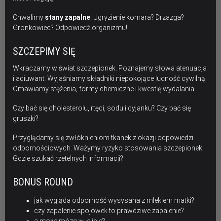
Chwalimy
stany zapalne
! Ugryzienie komara? Drzazga?
Gronkowiec? Odpowiedź organizmu!
SZCZEPIMY SIĘ
Wkraczamy w świat szczepionek. Poznajemy słowa atenuacja
i adiuwant. Wyjaśniamy składniki niepokojące ludność cywilną.
Omawiamy stężenia, formy chemiczne i kwestię wydalania.
Czy bać się cholesterolu, rtęci, sodu i cyjanku? Czy bać się
gruszki?
Przyglądamy się zwłóknieniom tkanek z okazji odpowiedzi
odpornościowych. Ważymy ryzyko stosowania szczepionek.
Gdzie szukać rzetelnych informacji?
BONUS ROUND
jak wygląda odporność wysysana z mlekiem matki?
czy zapalenie spojówek to prawdziwe zapalenie?
a może mózg w jelicie?