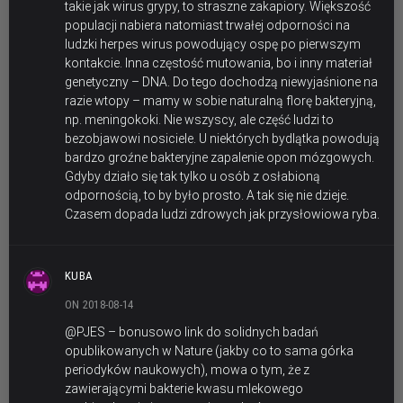
takie jak wirus grypy, to straszne zakapiory. Większość
populacji nabiera natomiast trwałej odporności na
ludzki herpes wirus powodujący ospę po pierwszym
kontakcie. Inna częstość mutowania, bo i inny materiał
genetyczny – DNA. Do tego dochodzą niewyjaśnione na
razie wtopy – mamy w sobie naturalną florę bakteryjną,
np. meningokoki. Nie wszyscy, ale część ludzi to
bezobjawowi nosiciele. U niektórych bydlątka powodują
bardzo groźne bakteryjne zapalenie opon mózgowych.
Gdyby działo się tak tylko u osób z osłabioną
odpornością, to by było prosto. A tak się nie dzieje.
Czasem dopada ludzi zdrowych jak przysłowiowa ryba.
KUBA
ON 2018-08-14
@PJES – bonusowo link do solidnych badań
opublikowanych w Nature (jakby co to sama górka
periodyków naukowych), mowa o tym, że z
zawierającymi bakterie kwasu mlekowego