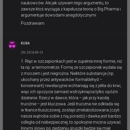
naukowców. Ale jak używam tego argumentu, to
zawsze ktoś wyciąga z kapelusza teorię o Big Pharma i
argumentuje dowodami anegdotycznymi.
Pozdrawiam.
KUBA
ON 2018-09-13
1. Rtęć w szczepionkach jest w zupełnie innej formie, niż
ta np. w termometrze. Formę ze szczepionek wydala się
z moczem i jest niegroźna. Niektóre substancje (np.
ukochany przez antywacków formaldehyd –
konserwant) rewelacyjnie wchłaniają się z jelita do krwi,
więc ich spożycie zamiast wstrzyknięcia tylko opóźni
działanie. Rzecz w dawce, która – jak przy każdej
truciźnie – jest kluczowa. Jeśli trucizna nie odkłada się
w tkance tłuszczowej, zostaje zmetabolizowana (czyli
nasza wątroba sobie z nią poradzi) i dawka jest bardzo
odległa od niebezpiecznej, to spokojnie można używać.
Innymi słowy po zjedzeniu gruszki będzie się miał