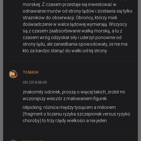
morskiej. Z czasem przestaje się inwestować w
odnawianie murów od strony lądów i zostawia się tylko
strażników do obserwacji. Obrońcy, którzy mieli
doświadczenie w walce lądowej wymierają. Wszyscy
są z czasem zaabsorbiwanie walką morską, a tu z
czasem wróg odzyskał siły i uderzył ponownie od
strony lądu, ale zaniedbania spowodowały, że nie ma
kto za bardzo stanąć do walki od tej strony.
TOMASH
ON 2018-08-09
znakomity odcinek, proszę o więcej takich, zrobił mi
wczorajszy wieczór z malowaniem figurek.
nitpicking: różnica między tysiącem a milionem
(fragment o liczeniu ryzyka szczepionek versus ryzyko
choroby) to trzy rzędy wielkości a nie jeden.