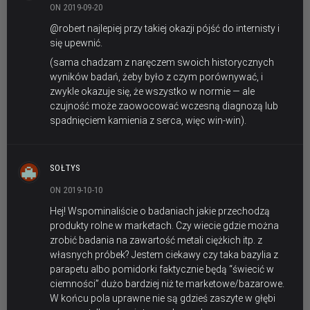
ON 2019-09-20
@robert najlepiej przy takiej okazji pójść do internisty i
się upewnić.
(sama chadzam z naręczem swoich historycznych
wyników badań, żeby było z czym porównywać, i
zwykle okazuje się, że wszystko w normie — ale
czujność może zaowocować wczesną diagnozą lub
spadnięciem kamienia z serca, więc win-win).
SOŁTYS
ON 2019-10-10
Hej! Wspominaliście o badaniach jakie przechodzą
produkty rolne w marketach. Czy wiecie gdzie można
zrobić badania na zawartość metali ciężkich itp. z
własnych próbek? Jestem ciekawy czy taka bazylia z
parapetu albo pomidorki faktycznie będą “świecić w
ciemności” dużo bardziej niż te marketowe/bazarowe.
W końcu pola uprawne nie są gdzieś zaszyte w głębi