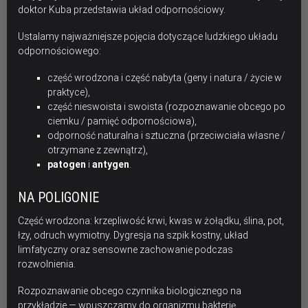
doktor Kuba przedstawia układ odpornościowy.
Ustalamy najważniejsze pojęcia dotyczące ludzkiego układu
odpornościowego:
część wrodzona i część nabyta (geny i natura / życie w
praktyce),
część nieswoista i swoista (rozpoznawanie obcego po
ciemku / pamięć odpornościowa),
odporność naturalna i sztuczna (przeciwciała własne /
otrzymane z zewnątrz),
patogen
i
antygen
.
NA POLIGONIE
Część wrodzona: krzepliwość krwi, kwas w żołądku, ślina, pot,
łzy, odruch wymiotny. Dygresja na szpik kostny, układ
limfatyczny oraz sensowne zachowanie podczas
rozwolnienia.
Rozpoznawanie obcego czynnika biologicznego na
przykładzie — wpuszczamy do organizmu bakterię.