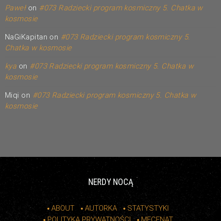
Paweł
on
#073 Radziecki program kosmiczny 5. Chatka w
kosmosie
NaGiKapitan
on
#073 Radziecki program kosmiczny 5.
Chatka w kosmosie
kya
on
#073 Radziecki program kosmiczny 5. Chatka w
kosmosie
Miqi
on
#073 Radziecki program kosmiczny 5. Chatka w
kosmosie
NERDY NOCĄ
ABOUT
AUTORKA
STATYSTYKI
POLITYKA PRYWATNOŚCI
MECENAT