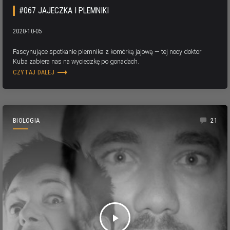
#067 JAJECZKA I PLEMNIKI
2020-10-05
Fascynujące spotkanie plemnika z komórką jajową — tej nocy doktor
Kuba zabiera nas na wycieczkę po gonadach.
trending_flat
CZYTAJ DALEJ
BIOLOGIA
21
play_arrow