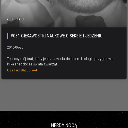
PODKAST
#031 CIEKAWOSTKI NAUKOWE O SEKSIE I JEDZENIU
2016-06-30
Tej nocy mój brat, który jest z zawodu doktorem biologii, przygotował
kilka anegdot ze świata zwierząt.
trending_flat
CZYTAJ DALEJ
NERDY NOCĄ