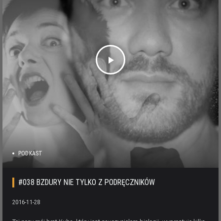
play_arrow
PODKAST
#038 BZDURY NIE TYLKO Z PODRĘCZNIKÓW
2016-11-28