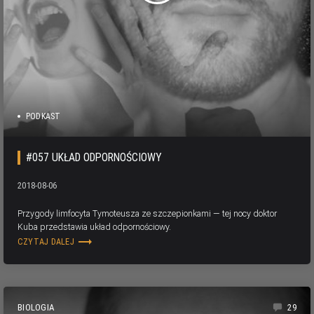
PODKAST
#057 UKŁAD ODPORNOŚCIOWY
2018-08-06
Przygody limfocyta Tymoteusza ze szczepionkami — tej nocy doktor
Kuba przedstawia układ odpornościowy.
trending_flat
CZYTAJ DALEJ
BIOLOGIA
29