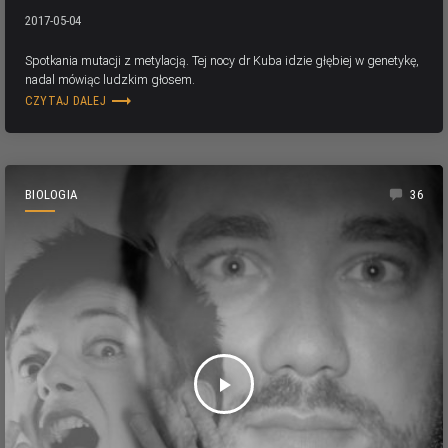
2017-05-04
Spotkania mutacji z metylacją. Tej nocy dr Kuba idzie głębiej w genetykę,
nadal mówiąc ludzkim głosem.
trending_flat
CZYTAJ DALEJ
BIOLOGIA
36
play_arrow