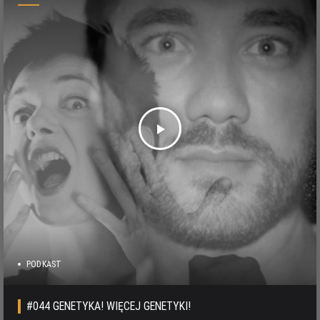
play_arrow
PODKAST
#044 GENETYKA! WIĘCEJ GENETYKI!