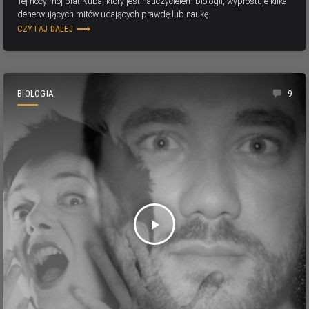
Tej nocy mój brat Kuba, który jest nauczycielem biologii, wyprostuje kilka
denerwujących mitów udających prawdę lub naukę.
trending_flat
CZYTAJ DALEJ
BIOLOGIA
9
play_arrow