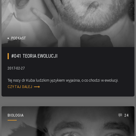
PODKAST
#041 TEORIA EWOLUCJI
2017-02-27
Tej nocy dr Kuba ludzkim językiem wyjaśnia, o co chodzi w ewolucji.
trending_flat
CZYTAJ DALEJ
BIOLOGIA
24