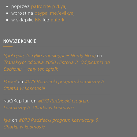
poprzez
patronite.pl/kya
,
wprost na
paypal.me/evilkya
,
w sklepiku
NN
lub
autorki
.
NOWSZE KOMCIE
Spokojnie, to tylko transkrypt – Nerdy Nocą
on
Transkrypt odcinka #050 Historia 3. Od piramid do
Babilonu – cały ten zgiełk
Paweł
on
#073 Radziecki program kosmiczny 5.
Chatka w kosmosie
NaGiKapitan
on
#073 Radziecki program
kosmiczny 5. Chatka w kosmosie
kya
on
#073 Radziecki program kosmiczny 5.
Chatka w kosmosie