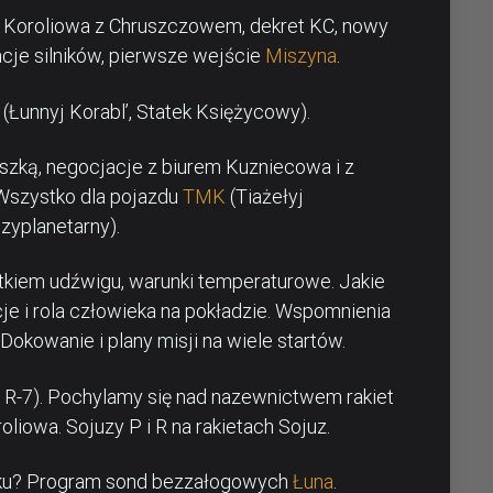
 Koroliowa z Chruszczowem, dekret KC, nowy
acje silników, pierwsze wejście
Miszyna
.
(Łunnyj Korabl’, Statek Księżycowy).
uszką, negocjacje z biurem Kuzniecowa i z
Wszystko dla pojazdu
TMK
(Tiażełyj
dzyplanetarny).
atkiem udźwigu, warunki temperaturowe. Jakie
e i rola człowieka na pokładzie. Wspomnienia
Dokowanie i plany misji na wiele startów.
ja R-7). Pochylamy się nad nazewnictwem rakiet
liowa. Sojuzy P i R na rakietach Sojuz.
oku? Program sond bezzałogowych
Łuna
.