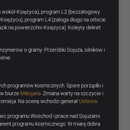
a wokół Księżyca), program L2 (bezzałogowy
 Księżycu), program L4 (załoga długo na orbicie
azik na powierzchni Księżyca). Kolejny dekret
nżynierów o gramy. Przeróbki Sojuza, silników i
śnie.
ych programów kosmicznych. Spore porządki i
 w biurze
Mikojana
. Zmiana warty na szczycie i
łomieja. Na scenę wchodzi generał
Ustinow
.
iec programu Woschod i prace nad Sojuzami.
manent programu kosmicznego. W miarę dobra