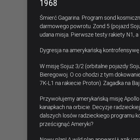
1968
Śmierć Gagarina. Program sond kosmiczn
darmowego powrotu. Zond 5 (pojazd Sojuz
udana misja. Pierwsze testy rakiety N1, a
Dygresja na amerykańską kontrofensywę 
W misję Sojuz 3/2 (orbitalne pojazdy Soju
Bieregowoj. O co chodzi z tym dokowani
7K-L1 na rakiecie Proton). Zagadka na Ba
Przywołujemy amerykańską misję Apollo 8
kanapkach na orbicie. Decyzje radziecki
dalszych losów radzieckiego programu ko
prześcignąć Ameryki?
Nowy plan! A wild plan appears! Łazik 