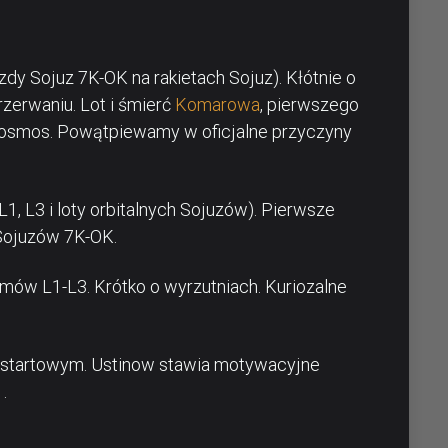
zdy Sojuz 7K-OK na rakietach Sojuz). Kłótnie o
rzerwaniu. Lot i śmierć
Komarowa
, pierwszego
 kosmos. Powątpiewamy w oficjalne przyczyny
, L3 i loty orbitalnych Sojuzów). Pierwsze
Sojuzów 7K-OK.
 L1-L3. Krótko o wyrzutniach. Kuriozalne
zystartowym. Ustinow stawia motywacyjne
.