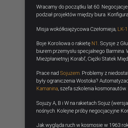
Wracamy do początku lat 60. Negocjacje
podział projektów między biura. Konfigur
Misja wokółksiężycowa Czełomieja,
LK-1
Boje Koroliowa o rakietę
N1
. Scysje z Gł
biurem przemysłu specjalnego Barmina. 
Mieżpłanietnyj Korabl’, Ciężki Statek Mię
Prace nad
Sojuzem
. Problemy z niedost
były ograniczenia Wostoka? Automatyzacj
Kamanina
, szefa szkolenia kosmonautów. 
Sojuzy A, B i W na rakietach Sojuz (wers
nośnych. Kolejne próby negocjacyjne Koro
Jak wygląda ruch w kosmosie w 1963 r