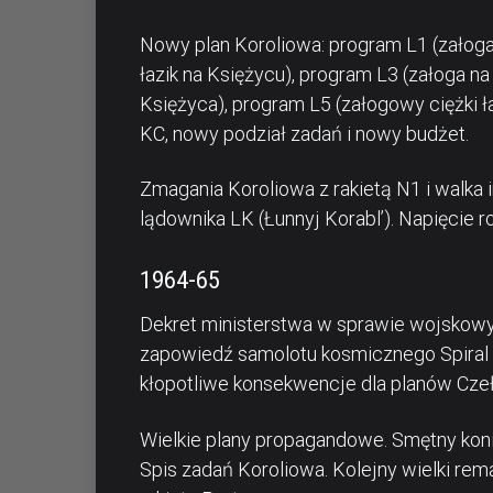
Nowy plan Koroliowa: program L1 (załog
łazik na Księżycu), program L3 (załoga na
Księżyca), program L5 (załogowy ciężki ł
KC, nowy podział zadań i nowy budżet.
Zmagania Koroliowa z rakietą N1 i walka i
lądownika LK (Łunnyj Korabl’). Napięcie ro
1964-65
Dekret ministerstwa w sprawie wojskow
zapowiedź samolotu kosmicznego Spiral
kłopotliwe konsekwencje dla planów Cze
Wielkie plany propagandowe. Smętny kon
Spis zadań Koroliowa. Kolejny wielki re