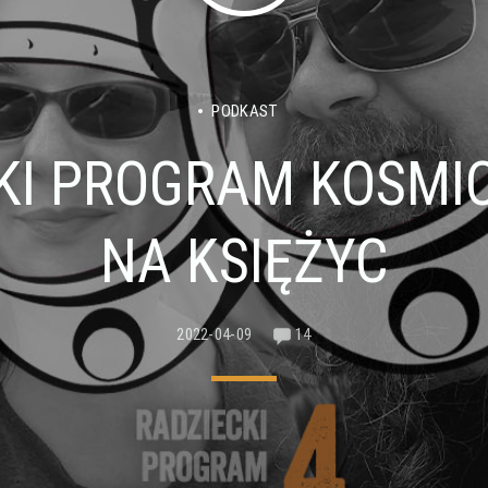
PODKAST
KI PROGRAM KOSMIC
NA KSIĘŻYC
2022-04-09
14