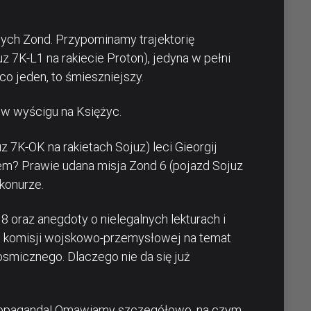
ych Zond. Przypominamy trajektorię
 7K-L1 na rakiecie Proton), jedyna w pełni
 co jeden, to śmieszniejszy.
w wyścigu na Księżyc.
z 7K-OK na rakietach Sojuz) leci Gieorgij
em? Prawie udana misja Zond 6 (pojazd Sojuz
jkonurze.
 oraz anegdoty o nielegalnych lekturach i
ej komisji wojskowo-przemysłowej na temat
smicznego. Dlaczego nie da się już
i propaganda! Omawiamy szczegółowo, na czym