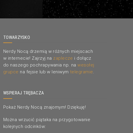
TOWARZYSKO
Nerdy Nocą drzemią w różnych miejscach
w internecie! Zajrzyj na
zaplecze
i dołącz
do naszego pochrapywania np. na
wesołej
grupce
na fejsie lub w leniwym
telegramie
.
WSPIERAJ TRĘBACZA
Pokaż Nerdy Nocą znajomym! Dziękuję!
Można wrzucić piątaka na przygotowanie
kolejnych odcinków: