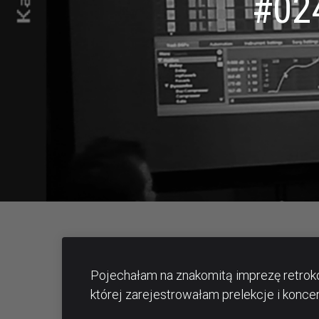
#02
Pojechałam na znakomitą imprezę retrok
której zarejestrowałam prelekcje i koncer