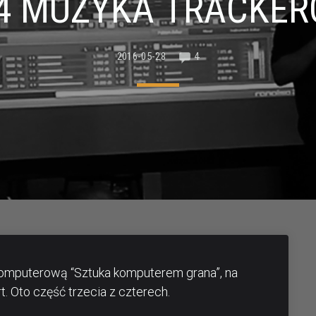
4 MUZYKA TRACKE
2016-05-28
4
omputerową “Sztuka komputerem grana”, na
t. Oto część trzecia z czterech.