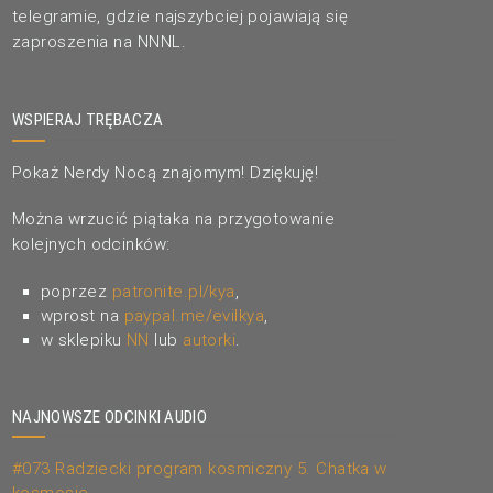
telegramie, gdzie najszybciej pojawiają się
zaproszenia na NNNL.
WSPIERAJ TRĘBACZA
Pokaż Nerdy Nocą znajomym! Dziękuję!
Można wrzucić piątaka na przygotowanie
kolejnych odcinków:
poprzez
patronite.pl/kya
,
wprost na
paypal.me/evilkya
,
w sklepiku
NN
lub
autorki
.
NAJNOWSZE ODCINKI AUDIO
#073 Radziecki program kosmiczny 5. Chatka w