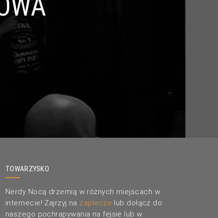
ROWA
TOWARZYSKO
Nerdy Nocą drzemią w różnych miejscach w
internecie! Zajrzyj na
zaplecze
lub dołącz do
naszego pochrapywania na fejsie lub w