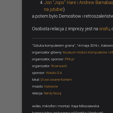
Jon “Jops” Hare i Andrew Barnaba
na jutubie
)
a potem było Demoshow i retroszaleństw
Osobista relacja z imprezy jest na
snafu
,
“Sztuka komputerem grana”, 14 maja 2016 r., Katowi
organizator główny:
Muzeum Historii Komputerów i In
organizator, sponsor:
PPA.pl
organizator:
Riverwash
sponsor:
Wasko S.A.
lokal:
Drzwi zwane Koniem
miasto:
Katowice
relacja:
Nerdy Nocą
wideo, mikrofon i montaż: Kaja Mikoszewska
kamera tylna: pożyczona od Fantika (dziękuję!)