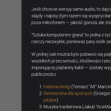
Jeśli chcecie wersję samo-audio, to dajc
slajdy i napisy (tym razem się wysprycił
poza mikrofonem — jakość gorsza, ale zn
“Sztuka komputerem grana” to jedna z tyc
rzeczy niezwykłe, ponieważ parę osób zebr
W jednej sali można było pobawić się pi
wszelkich przeciwności, złośliwości rze
imponującej plątaniny kabli — zostały w
publiczności:
Historia Amigi
(Tomasz “Alt” Marci
Demoscena dla opornych
(Grzegorz
jutubie
)
Muzyka trackerowa (Jakub “AceMan