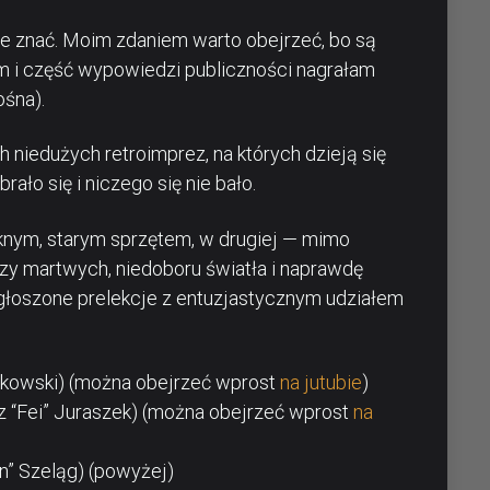
ie znać. Moim zdaniem warto obejrzeć, bo są
am i część wypowiedzi publiczności nagrałam
ośna).
h niedużych retroimprez, na których dzieją się
ało się i niczego się nie bało.
ęknym, starym sprzętem, w drugiej — mimo
czy martwych, niedoboru światła i naprawdę
ygłoszone prelekcje z entuzjastycznym udziałem
nkowski) (można obejrzeć wprost
na jutubie
)
 “Fei” Juraszek) (można obejrzeć wprost
na
” Szeląg) (powyżej)