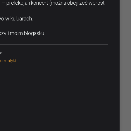
s
– prelekcja i koncert (można obejrzeć wprost
o w kuluarach.
 czyli moim blogasku.
ce
formatyki