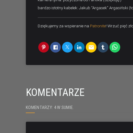
bardzo istotny kabelek: Jakub “Argasek” Argasiński (to
Dziękujemy za wspieranie na
Patronite
! Wrzuć pięć zł
email
KOMENTARZE
KOMENTARZY: 4 W SUMIE.