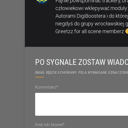
Fajnie powspominać trackery, b
człowiekowi wklepywać moduły:
Autorami DigiBoostera i do której
niegdyś do grupy wrocławskiej g
Greetzz for all scene memberz
PO SYGNALE ZOSTAW WIAD
EMAIL BĘDZIE SCHOWANY. POLA WYMAGANE OZNACZONE
Komentarz*
Imię lub ksywa*