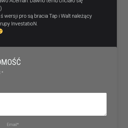
rawo Aceman. Dawno temu chciało się
)
ś wersji pro są bracia Tap i Walt należący
rupy InvestatioN.
OMOŚĆ
 *
Email*