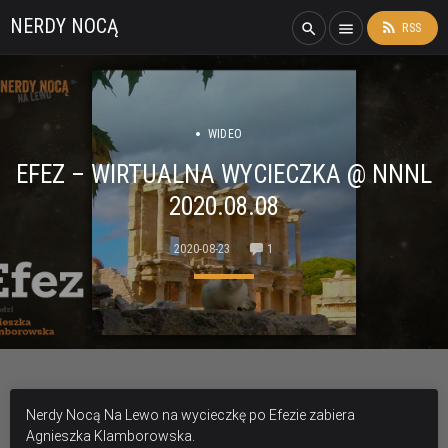
NERDY NOCĄ
rss_feed
search
menu
RSS
WIDEO
EFEZ – WIRTUALNA WYCIECZKA @ NNNL
2020.08.08
2020-08-23
1
Nerdy Nocą Na Lewo na wycieczkę po Efezie zabiera
Agnieszka Klamborowska.