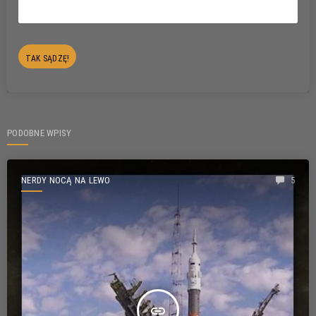
PODOBNE WPISY
NERDY NOCĄ NA LEWO
5
insert_link