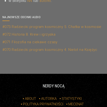
w sklepiku
NN
lub
autorki
.
NAJNOWSZE ODCINKI AUDIO
#073 Radziecki program kosmiczny 5. Chatka w kosmosie
#072 Historia 8. Krew i igrzyska
#071 Filozofia na ciekawe czasy
#070 Radziecki program kosmiczny 4. Nielot na Księżyc
NERDY NOCĄ
ABOUT
AUTORKA
STATYSTYKI
POLITYKA PRYWATNOŚCI
MECENAT