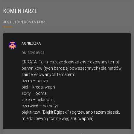
KOMENTARZE
JEST JEDEN KOMENTARZ.
AGNIESZKA
ON 2020-08-23
ERRATA: To ja jeszcze dopiszę zriserczowany temat
barwników (tych bardziej powszechnych) dla nerdów
zainteresowanych tematem:
czerń – sadza
biel – kreda, wapń
żółty – ochra
zieleń – celadonit,
czerwień – hematyt
błękit- tzw. “Błękit Egipski” (ogrzewano razem piasek,
miedź i pewną formę węglanu wapnia).