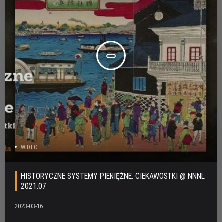
insert_link
WIDEO
HISTORYCZNE SYSTEMY PIENIĘŻNE. CIEKAWOSTKI @ NNNL
2021.07
2023-03-16