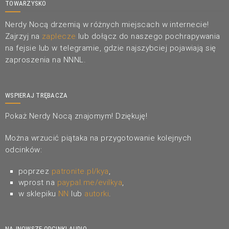
TOWARZYSKO
Nerdy Nocą drzemią w różnych miejscach w internecie!
Zajrzyj na
zaplecze
lub dołącz do naszego pochrapywania
na fejsie lub w telegramie, gdzie najszybciej pojawiają się
zaproszenia na NNNL.
WSPIERAJ TRĘBACZA
Pokaż Nerdy Nocą znajomym! Dziękuję!
Można wrzucić piątaka na przygotowanie kolejnych
odcinków:
poprzez
patronite.pl/kya
,
wprost na
paypal.me/evilkya
,
w sklepiku
NN
lub
autorki
.
NAJNOWSZE ODCINKI AUDIO