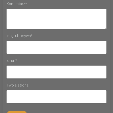
Komentarz*
Imię lub ksywa*
Email*
Twoja strona