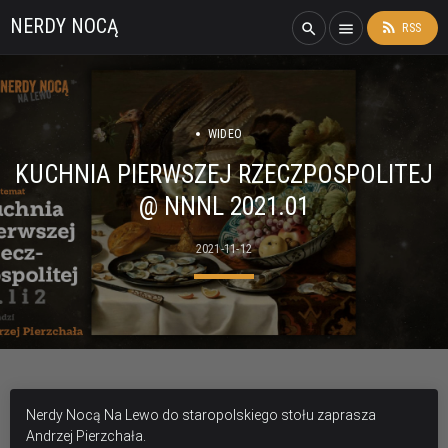
NERDY NOCĄ
rss_feed
search
menu
RSS
WIDEO
KUCHNIA PIERWSZEJ RZECZPOSPOLITEJ
@ NNNL 2021.01
2021-11-12
Nerdy Nocą Na Lewo do staropolskiego stołu zaprasza
Andrzej Pierzchała.