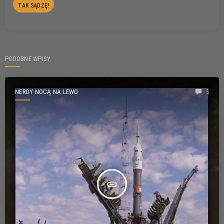
PODOBNE WPISY
NERDY NOCĄ NA LEWO
5
insert_link