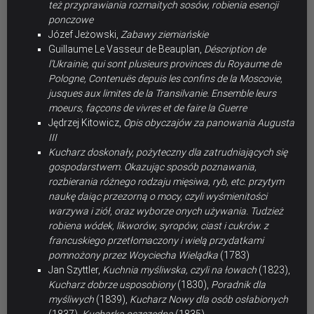
też przyprawiania rozmaitych sosów, robienia esencji
ponczowe
Józef Jeżowski,
Zabawy ziemiańskie
Guillaume Le Vasseur de Beauplan,
Déscription de
l’Ukrainie, qui sont plusieurs provinces du Royaume de
Pologne, Contenuës depuis les confins de la Moscovie,
jusques aux limites de la Transilvanie. Ensemble leurs
moeurs, façcons de vivres et de faire la Guerre
Jędrzej Kitowicz,
Opis obyczajów za panowania Augusta
III
Kucharz doskonały, pożyteczny dla zatrudniających się
gospodarstwem. Okazując sposób poznawania,
rozbierania różnego rodzaju mięsiwa, ryb, etc. przytym
naukę daiąc przezorną o mocy, czyli wyśmienitości
warzywa i ziół, oraz wyborze onych używania. Tudzież
robiena wódek, likworów, syropów, ciast i cukrów. z
francuskiego przetłomaczony i wielą przydatkami
pomnożony przez Woyciecha Wielądka
(1783)
Jan Szyttler,
Kuchnia myśliwska, czyli na łowach
(1823),
Kucharz dobrze usposobiony
(1830),
Poradnik dla
myśliwych
(1839),
Kucharz Nowy dla osób osłabionych
(1837),
Kucharka oszczędna
(1835)