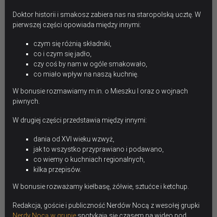
Doktor historii i smakosz zabiera nas na staropolską ucztę. W
pierwszej części opowiada między innymi:
czym się różnią składniki,
co i czym się jadło,
czy coś by nam w ogóle smakowało,
co miało wpływ na naszą kuchnię.
W bonusie rozmawiamy m.in. o Mieszku I oraz o wojnach
piwnych.
W drugiej części przedstawia między innymi:
dania od XVI wieku wzwyż,
jak to wszystko przyprawiano i podawano,
co wiemy o kuchniach regionalnych,
kilka przepisów.
W bonusie rozważamy kiełbasę, żółwie, sztućce i ketchup.
Redakcja, goście i publiczność Nerdów Nocą z wesołej grupki
Nerdy Nocą w grupie
spotykają się czasem na wideo pod