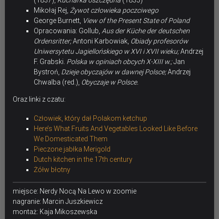
Mikołaj Rej,
Żywot człowieka poczciwego
George Burnett,
View of the Present State of Poland
Opracowania: Gollub,
Aus der Küche der deutschen
Ordensritter;
Antoni Karbowiak,
Obiady profesorów
Uniwersytetu Jagiellońskiego w XVI i XVII wieku;
Andrzej
F. Grabski.
Polska w opiniach obcych X-XIII w.;
Jan
Bystroń,
Dzieje obyczajów w dawnej Polsce;
Andrzej
Chwalba (red.),
Obyczaje w Polsce.
Oraz linki z czatu:
Człowiek, który dał Polakom ketchup
Here’s What Fruits And Vegetables Looked Like Before
We Domesticated Them
Pieczone jabłka Merigold
Dutch kitchen in the 17th century
Żółw błotny
miejsce: Nerdy Nocą Na Lewo w zoomie
nagranie: Marcin Juszkiewicz
montaż: Kaja Mikoszewska