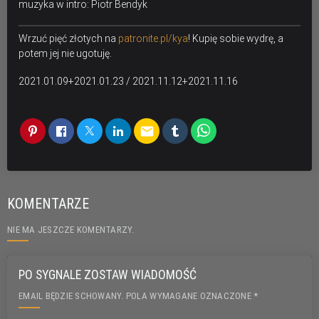
muzyka w intro: Piotr Bendyk
Wrzuć pięć złotych na
patronite.pl/kya
! Kupię sobie wydrę, a
potem jej nie ugotuję.
2021.01.09+2021.01.23 / 2021.11.12+2021.11.16
email
KOMENTARZE
NIE MA JESZCZE KOMENTARZY.
PO SYGNALE ZOSTAW WIADOMOŚĆ
EMAIL BĘDZIE SCHOWANY. POLA WYMAGANE OZNACZONE *