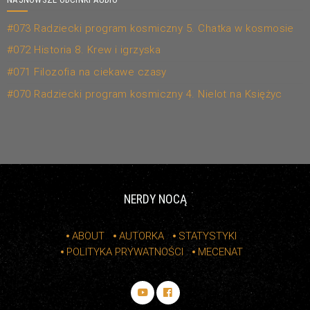
#073 Radziecki program kosmiczny 5. Chatka w kosmosie
#072 Historia 8. Krew i igrzyska
#071 Filozofia na ciekawe czasy
#070 Radziecki program kosmiczny 4. Nielot na Księżyc
NERDY NOCĄ
ABOUT
AUTORKA
STATYSTYKI
POLITYKA PRYWATNOŚCI
MECENAT