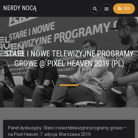
NERDY NOCĄ
rss_feed
search
menu
RSS
WIDEO
STARE I NOWE TELEWIZYJNE PROGRAMY
GROWE @ PIXEL HEAVEN 2019 (PL)
2019-06-02
Panel dyskusyjny: Stare i nowe telewizyjne programy growe —
na Pixel Heaven, 7. edycja, Warszawa 2019.