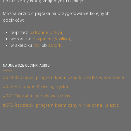
Pokaż Nerdy Nocą znajomym! Dziękuję!
Można wrzucić piątaka na przygotowanie kolejnych
odcinków:
poprzez
patronite.pl/kya
,
wprost na
paypal.me/evilkya
,
w sklepiku
NN
lub
autorki
.
NAJNOWSZE ODCINKI AUDIO
#073 Radziecki program kosmiczny 5. Chatka w kosmosie
#072 Historia 8. Krew i igrzyska
#071 Filozofia na ciekawe czasy
#070 Radziecki program kosmiczny 4. Nielot na Księżyc