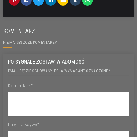
email
KOMENTARZE
NIE MA JESZCZE KOMENTARZY.
PO SYGNALE ZOSTAW WIADOMOŚĆ
EMAIL BĘDZIE SCHOWANY. POLA WYMAGANE OZNACZONE *
Komentarz*
Imię lub ksywa*