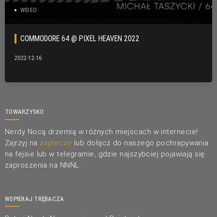
WIDEO
COMMODORE 64 @ PIXEL HEAVEN 2022
2022-12-16
TOWARZYSKO
Nerdy Nocą drzemią w różnych miejscach w internecie!
Zajrzyj na
zaplecze
lub dołącz do naszego pochrapywania
na fejsie lub w telegramie, gdzie najszybciej pojawiają się
zaproszenia na NNNL.
WSPIERAJ TRĘBACZA