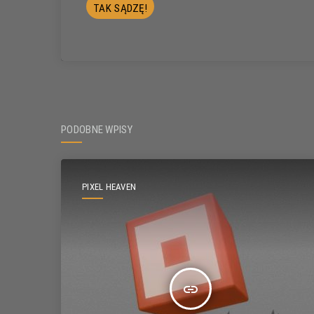
PODOBNE WPISY
PIXEL HEAVEN
insert_link