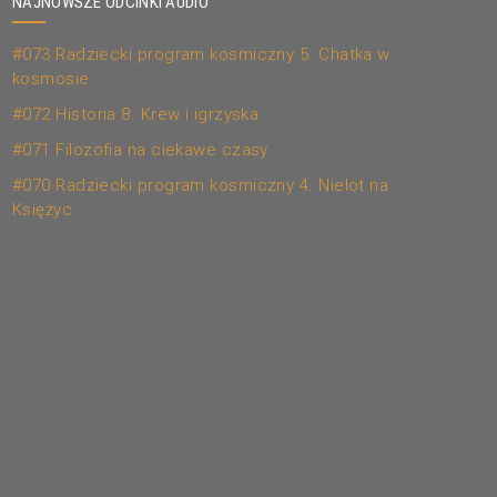
NAJNOWSZE ODCINKI AUDIO
#073 Radziecki program kosmiczny 5. Chatka w
kosmosie
#072 Historia 8. Krew i igrzyska
#071 Filozofia na ciekawe czasy
#070 Radziecki program kosmiczny 4. Nielot na
Księżyc