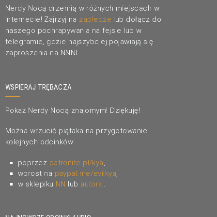
Nerdy Nocą drzemią w różnych miejscach w
internecie! Zajrzyj na
zaplecze
lub dołącz do
naszego pochrapywania na fejsie lub w
telegramie, gdzie najszybciej pojawiają się
zaproszenia na NNNL.
WSPIERAJ TRĘBACZA
Pokaż Nerdy Nocą znajomym! Dziękuję!
Można wrzucić piątaka na przygotowanie
kolejnych odcinków:
poprzez
patronite.pl/kya
,
wprost na
paypal.me/evilkya
,
w sklepiku
NN
lub
autorki
.