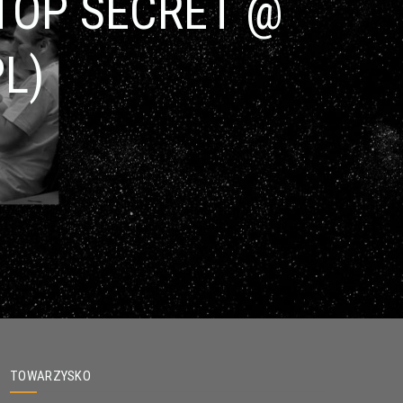
TOP SECRET @
L)
TOWARZYSKO