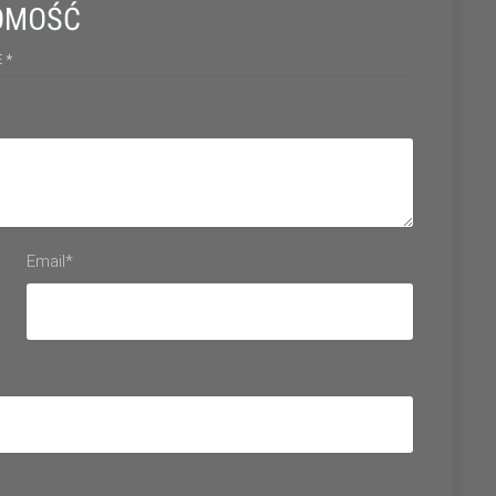
OMOŚĆ
 *
Email*