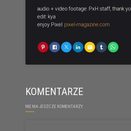
audio + video footage: PxH staff, thank yo
edit: kya
enjoy Pixel:
pixel-magazine.com
email
KOMENTARZE
NIE MA JESZCZE KOMENTARZY.