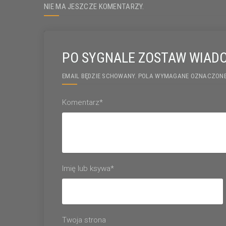
NIE MA JESZCZE KOMENTARZY.
PO SYGNALE ZOSTAW WIAD
EMAIL BĘDZIE SCHOWANY. POLA WYMAGANE OZNACZONE
Komentarz*
Imię lub ksywa*
Twoja strona