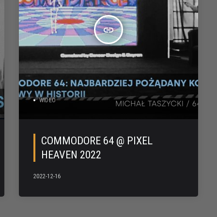
insert_link
WIDEO
COMMODORE 64 @ PIXEL
HEAVEN 2022
2022-12-16