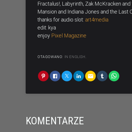
Fractalus!, Labyrinth, Zak McKracken and
Mansion and Indiana Jones and the Last 
thanks for audio slot:
art4media
edit: kya
enjoy
Pixel Magazine
OTAGOWANO:
IN ENGLISH
.
email
KOMENTARZE