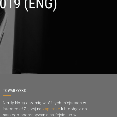
019 (ENG)
TOWARZYSKO
Nerdy Nocą drzemią w różnych miejscach w
internecie! Zajrzyj na
zaplecze
lub dołącz do
naszego pochrapywania na fejsie lub w