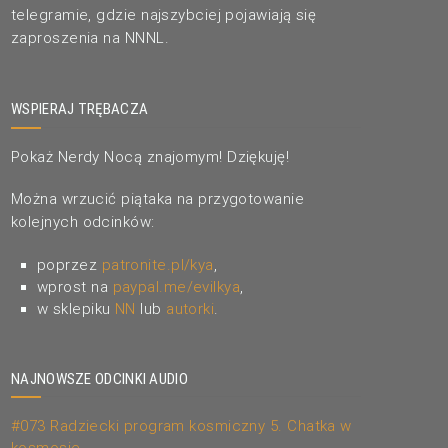
telegramie, gdzie najszybciej pojawiają się
zaproszenia na NNNL.
WSPIERAJ TRĘBACZA
Pokaż Nerdy Nocą znajomym! Dziękuję!
Można wrzucić piątaka na przygotowanie
kolejnych odcinków:
poprzez
patronite.pl/kya
,
wprost na
paypal.me/evilkya
,
w sklepiku
NN
lub
autorki
.
NAJNOWSZE ODCINKI AUDIO
#073 Radziecki program kosmiczny 5. Chatka w