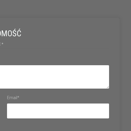
OMOŚĆ
 *
Email*